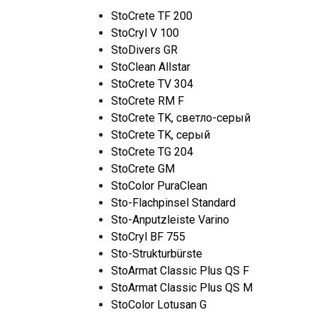
StoCrete TF 200
StoCryl V 100
StoDivers GR
StoClean Allstar
StoCrete TV 304
StoCrete RM F
StoCrete TK, светло-серый
StoCrete TK, серый
StoCrete TG 204
StoCrete GM
StoColor PuraClean
Sto-Flachpinsel Standard
Sto-Anputzleiste Varino
StoCryl BF 755
Sto-Strukturbürste
StoArmat Classic Plus QS F
StoArmat Classic Plus QS M
StoColor Lotusan G