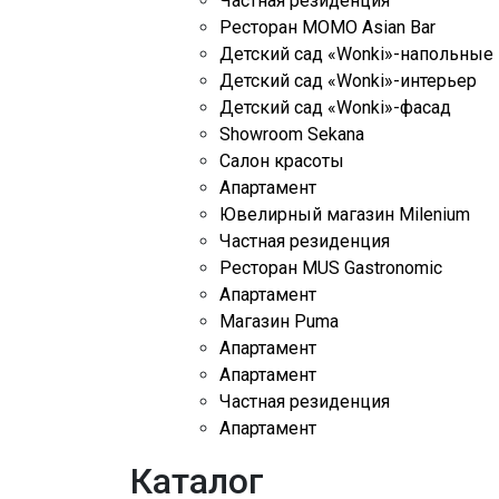
Частная резиденция
Ресторан MOMO Asian Bar
Детский сад «Wonki»-напольные
Детский сад «Wonki»-интерьер
Детский сад «Wonki»-фасад
Showroom Sekana
Салон красоты
Апартамент
Ювелирный магазин Milenium
Частная резиденция
Ресторан MUS Gastronomic
Апартамент
Магазин Puma
Апартамент
Апартамент
Частная резиденция
Апартамент
Каталог