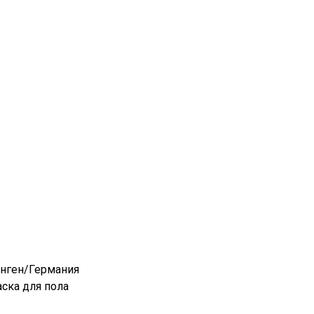
инген/Германия
аска для пола