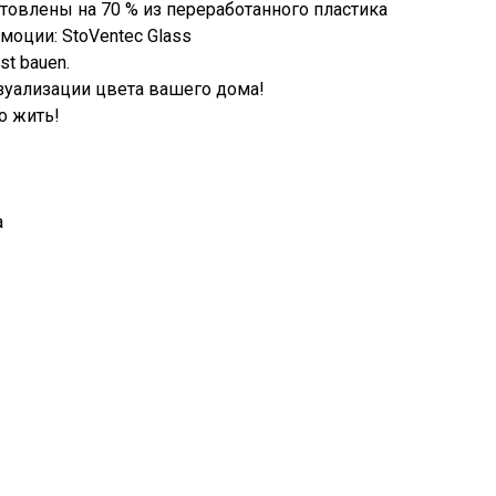
товлены на 70 % из переработанного пластика
моции: StoVentec Glass
t bauen.
зуализации цвета вашего дома!
о жить!
а