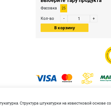
Выберите тару продукта
Фасовка
25
Кол-во
-
+
В корзину
катурка. Структура штукатурки на известковой основе со