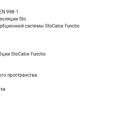
EN 998-1
золяции Sto
рбционной системы StoCalce Functio
ции StoCalce Functio
го пространства.
уха