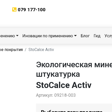
079 177-100
менению
Иновации по применению
Блог
Гид
Усл
ые покрытия
StoCalce Activ
Экологическая мин
штукатурка
StoCalce Activ
Артикул:
09218-003