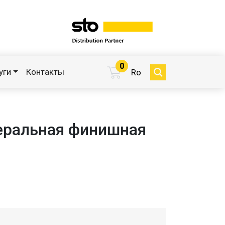
0
уги
Контакты
Ro
еральная финишная