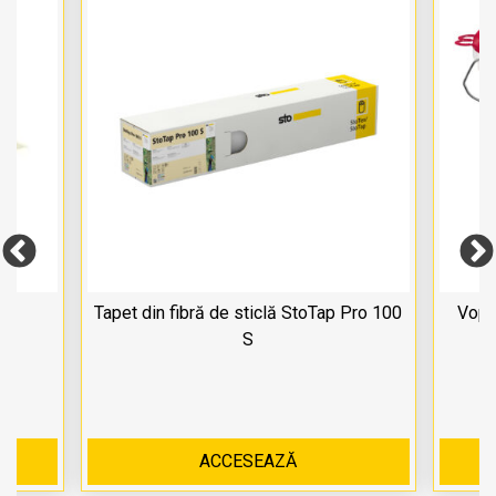
Tapet din fibră de sticlă StoTap Pro 100
Vops
S
ACCESEAZĂ