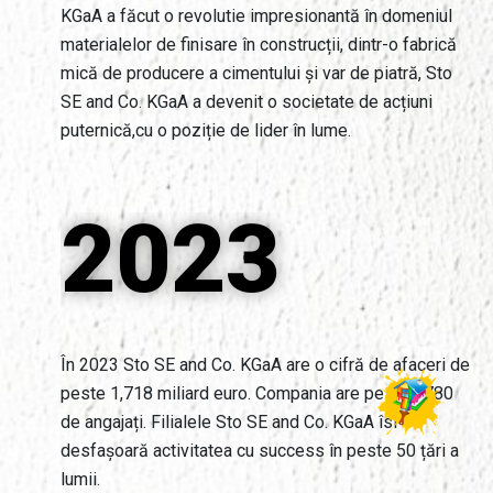
KGaA a făcut o revolutie impresionantă în domeniul
materialelor de finisare în construcții, dintr-o fabrică
mică de producere a cimentului și var de piatră, Sto
SE and Co. KGaA a devenit o societate de acțiuni
puternică,cu o poziție de lider în lume.
2023
În 2023 Sto SE and Co. KGaA are o cifră de afaceri de
peste 1,718 miliard euro. Compania are peste 5780
de angajați. Filialele Sto SE and Co. KGaA îsi
desfașoară activitatea cu success în peste 50 țări a
lumii.