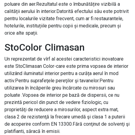
poluare din aer.Rezultatul este o îmbunătățire vizibilă a
calității aerului în interior.Datorită efectului său este potrivit
pentru localurile vizitate frecvent, cum ar fi restaurantele,
hotelurile, instituțiile pentru copii și medicale, precum și
orice alte spații.
StoColor Climasan
Un reprezentat de vîrf al acestei caracteristici inovatoare
este StoClimasan Color-care este prima vopsea de interior
utilizând iluminatul interior pentru a curăța aerul în mod
activ.Pentru suprafeţele pereţilor şi tavanelor.Pentru
utilizarea în încăperile greu încărcate cu mirosuri sau
poluate .Vopsea de interior pe bază de dispersii, ce nu
prezintă pericol din punct de vedere fiziologic, cu
proprietăţi de reducere a mirosurilor, aspect extra mat,
clasa 2 de rezistenţă la frecare umedă şi clasa 1 a puterii
de acoperire conform EN 13300.Fără conţinut de solvenţi şi
platifianti, săracă în emisii.