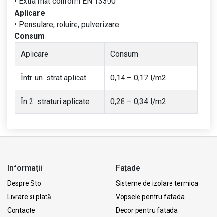
• Extra mat conform EN 13300
Aplicare
• Pensulare, roluire, pulverizare
Consum
Aplicare
Consum
Într-un strat aplicat
0,14 – 0,17 l/m2
În 2 straturi aplicate
0,28 – 0,34 l/m2
Informații
Fațade
Despre Sto
Sisteme de izolare termica
Livrare si plată
Vopsele pentru fatada
Contacte
Decor pentru fatada