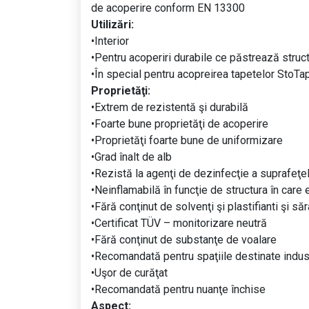
de acoperire conform EN 13300
Utilizări:
•Interior
•Pentru acoperiri durabile ce păstrează structu
•În special pentru acopreirea tapetelor StoT
Proprietăţi:
•Extrem de rezistentă şi durabilă
•Foarte bune proprietăţi de acoperire
•Proprietăţi foarte bune de uniformizare
•Grad înalt de alb
•Rezistă la agenţi de dezinfecţie a suprafeţe
•Neinflamabilă în funcţie de structura în care 
•Fără conţinut de solvenţi şi plastifianti şi să
•Certificat TÜV – monitorizare neutră
•Fără conţinut de substanţe de voalare
•Recomandată pentru spaţiile destinate indust
•Uşor de curăţat
•Recomandată pentru nuanţe închise
Aspect: