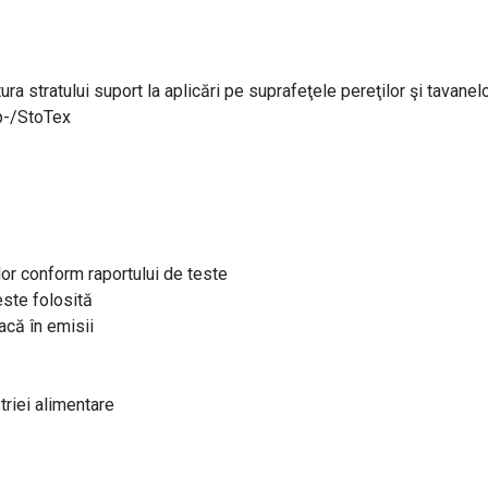
ra stratului suport la aplicări pe suprafeţele pereţilor şi tavanel
ap-/StoTex
lor conform raportului de teste
este folosită
racă în emisii
riei alimentare