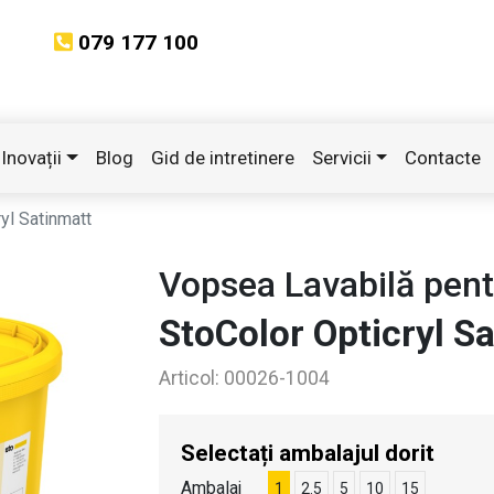
079 177 100
Inovații
Blog
Gid de intretinere
Servicii
Contacte
yl Satinmatt
Vopsea Lavabilă pentr
StoColor Opticryl S
Articol:
00026-1004
Selectați ambalajul dorit
Ambalaj
1
2.5
5
10
15