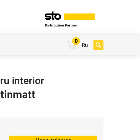
0
Ru
u interior
atinmatt