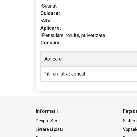
•Satinat
Culoare:
•Albă
Aplicare:
•Pensulare, roluire, pulverizare
Consum:
Aplicare
într-un strat aplicat
Informații
Fațad
Despre Sto
Sisteme
Livrare si plată
Vopsel