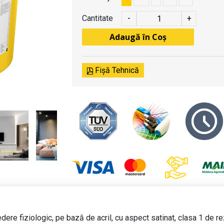
Cantitate
-
+
Adaugă în Coș
Fișă Tehnică
ere fiziologic, pe bază de acril, cu aspect satinat, clasa 1 de re