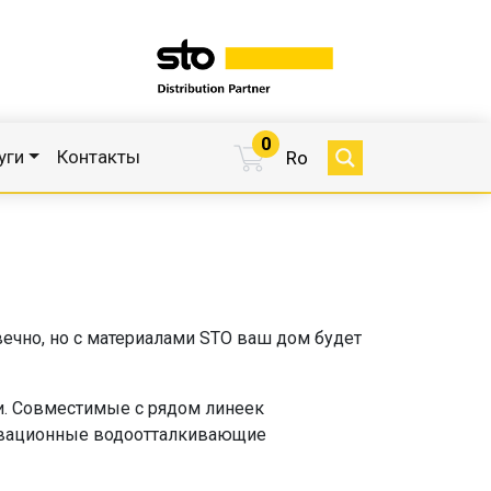
0
уги
Контакты
Ro
 вечно, но с материалами STO ваш дом будет
ги. Совместимые с рядом линеек
новационные водоотталкивающие