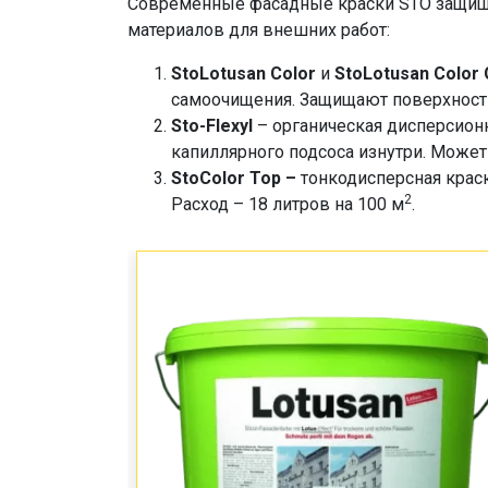
Современные фасадные краски STO защища
материалов для внешних работ:
StoLotusan Color
и
StoLotusan Color
самоочищения. Защищают поверхности
Sto-Flexyl
– органическая дисперсион
капиллярного подсоса изнутри. Может
StoColor Top –
тонкодисперсная краск
2
Расход – 18 литров на 100 м
.