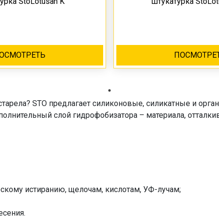
урка StoLotusan K
штукатурка StoLo
ОСМОТРЕТЬ
ПОСМОТРЕ
старела? STO предлагает силиконовые, силикатные и орган
олнительный слой гидрофобизатора – материала, отталки
скому истиранию, щелочам, кислотам, УФ-лучам;
есения.