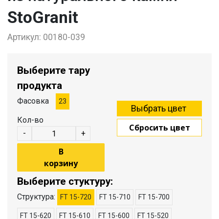
StoGranit
Артикул:
00180-039
Выберите тару
продукта
Фасовка
23
Кол-во
Сбросить цвет
-
+
В
корзину
Выберите стуктуру:
Структура:
FT 15-720
FT 15-710
FT 15-700
FT 15-620
FT 15-610
FT 15-600
FT 15-520