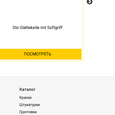
Sto-Glättekelle mit Softgriff
Sto-Heizk
ПОСМОТРЕТЬ
Каталог
Краски
Штукатурки
Грунтовки