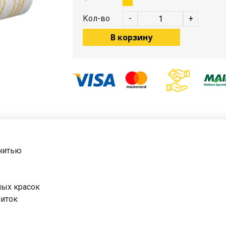
Кол-во
-
+
В корзину
 нитью
ных красок
питок