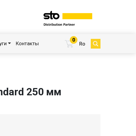
0
уги
Контакты
Ro
ndard 250 мм