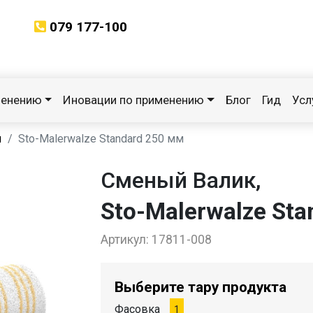
079 177-100
менению
Иновации по применению
Блог
Гид
Усл
ы
Sto-Malerwalze Standard 250 мм
Сменый Валик,
Sto-Malerwalze Sta
Артикул:
17811-008
Выберите тару продукта
Фасовка
1