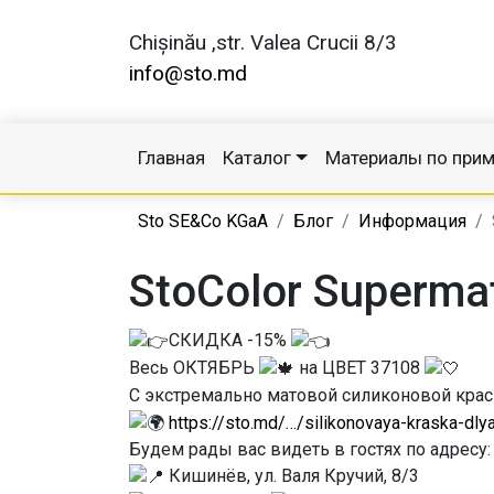
Chișinău ,str. Valea Crucii 8/3
info@sto.md
Главная
Каталог
Материалы по при
Sto SE&Co KGaA
Блог
Информация
StoColor Superma
СКИДКА -15%
Весь ОКТЯБРЬ
на ЦВЕТ 37108
C экстремально матовой силиконовой краск
https://sto.md/…/silikonovaya-kraska-dly
Будем рады вас видеть в гостях по адресу:
Кишинёв, ул. Валя Кручий, 8/3