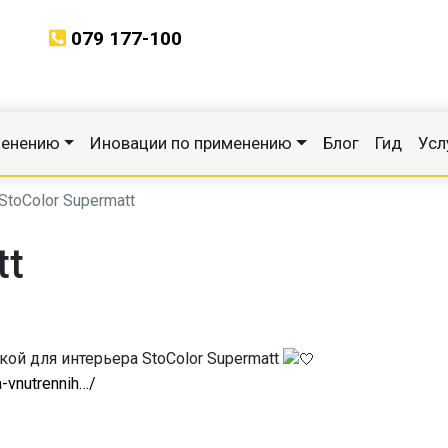
079 177-100
менению
Иновации по применению
Блог
Гид
Усл
StoColor Supermatt
tt
ой для интерьера StoColor Supermatt
a-vnutrennih…/