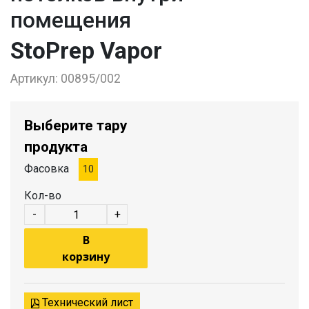
помещения
StoPrep Vapor
Артикул:
00895/002
Выберите тару
продукта
Фасовка
10
Кол-во
-
+
В
корзину
Технический лист