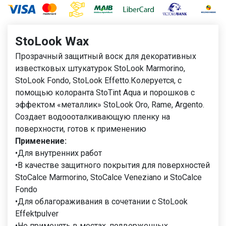
StoLook Wax
Прозрачный защитный воск для декоративных
известковых штукатурок StoLook Marmorino,
StoLook Fondo, StoLook Effetto.Колеруется, с
помощью колоранта StoTint Aqua и порошков с
эффектом «металлик» StoLook Oro, Rame, Argento.
Создает водоооталкивающую пленку на
поверхности, готов к применению
Применение:
•Для внутренних работ
•В качестве защитного покрытия для поверхностей
StoCalce Marmorino, StoCalce Veneziano и StoCalce
Fondo
•Для облагораживания в сочетании с StoLook
Effektpulver
•Не применять в местах, подверженных