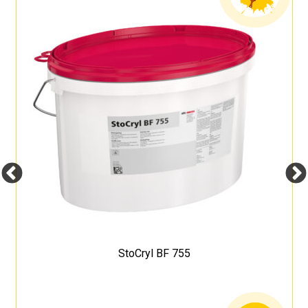
StoCryl BF 755