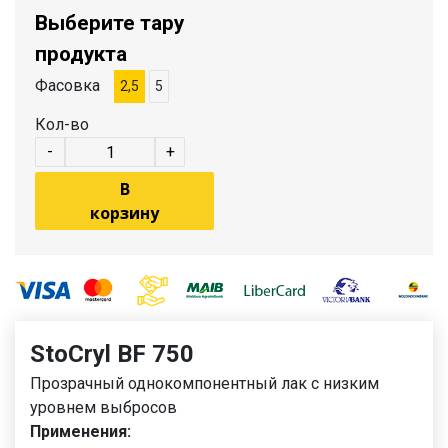
Выберите тару
продукта
Фасовка
2,5
5
Кол-во
-
+
В
корзину
StoCryl BF 750
Прозрачный однокомпонентный лак с низким
уровнем выбросов
Применения: