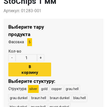
StoChips 1 мм
Артикул:
01283-001
Выберите тару
продукта
Фасовка
5
Кол-во
-
+
В
корзину
Выберите стуктуру:
Структура:
silver
gold
copper
grau hell
grau dunkel
braun hell
braun dunkel
blau hell