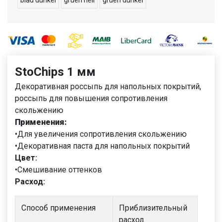
blau dunkel
gruen hell
gruen dunkel
StoChips 1 мм
Декоративная россыпь для напольных покрытий,
россыпь для повышения сопротивления
скольжению
Применения:
•Для увеличения сопротивления скольжению
•Декоративная паста для напольных покрытий
Цвет:
•Смешивание оттенков
Расход:
Способ применения
Приблизительный
расход