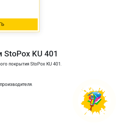
ТЬ
 StoPох KU 401
ого покрытия StoPох KU 401.
производителя.