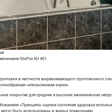
ий
именением StoPox KU 401
грунтовки в частности выравнивающего грунтовочного сло
олнообразная «апельсиновая корка».
ьное покрытие для средних и высоких механических нагру
ебованиям «Принципы оценки состояния здоровья исполь
, могут быть использованы в жилых помещениях.