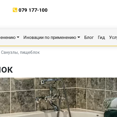
079 177-100
менению
Иновации по применению
Блог
Гид
Усл
Санузлы, пищеблок
лок