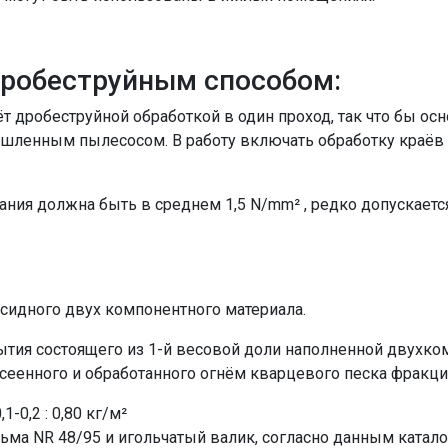
дробеструйным способом:
т дробеструйной обработкой в один проход, так что бы ос
шленным пылесосом. В работу включать обработку краёв
ния должна быть в среднем 1,5 N/mm² , редко допускается
сидного двух компонентного материала.
ытия состоящего из 1-й весовой доли наполненной двухко
осеенного и обработанного огнём кварцевого песка фракц
1-0,2 : 0,80 кг/м²
ма NR 48/95 и игольчатый валик, cогласно данным катало