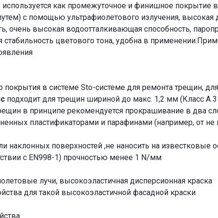
 используется как промежуточное и финишное покрытие в 
тем) с помощью ультрафиолетового излучения, высокая дл
ь, очень высокая водоотталкивающая способность, паропр
ая стабильность цветового тона, удобна в применении.Прим
появления
 покрытия в системе Sto-системе для ремонта трещин, для
ic
подходит для трещин шириной до макс. 1,2 мм (Класс А 3 
рещин в принципе рекомендуется прокрашивание в два сл
язненных пластификаторами и парафинами (например, от н
ли наклонных поверхностей ,не наносить на известковые 
етствии с EN998-1) прочностью менее 1 N/мм
иолетовые лучи, высокоэластичная дисперсионная краска
йства для такой высокоэластичной фасадной краски
йства