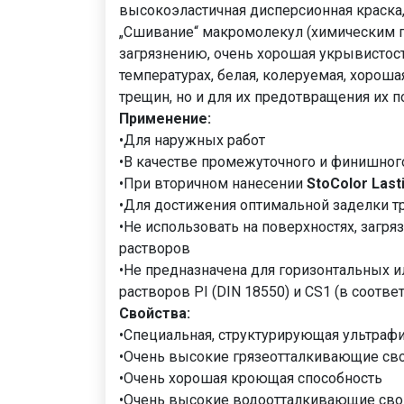
высокоэластичная дисперсионная краска,
„Сшивание“ макромолекул (химическим пу
загрязнению, очень хорошая укрывистост
температурах, белая, колеруемая, хорош
трещин, но и для их предотвращения их 
Применение:
•Для наружных работ
•В качестве промежуточного и финишного
•При вторичном нанесении
StoColor Last
•Для достижения оптимальной заделки т
•Не использовать на поверхностях, загр
растворов
•Не предназначена для горизонтальных и
растворов PI (DIN 18550) и CS1 (в соотв
Свойства:
•Специальная, структурирующая ультраф
•Очень высокие грязеотталкивающие сво
•Очень хорошая кроющая способность
•Очень высокие водоотталкивающие сво