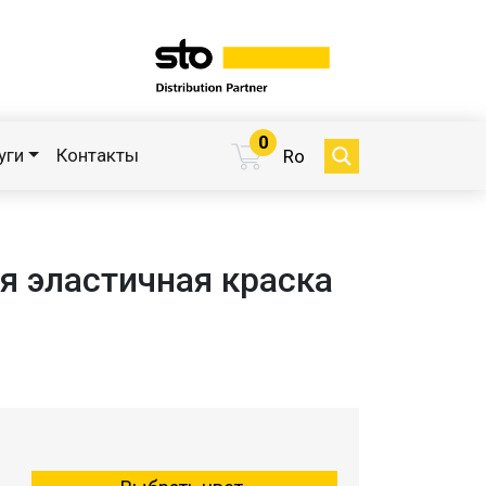
0
уги
Контакты
Ro
я эластичная краска