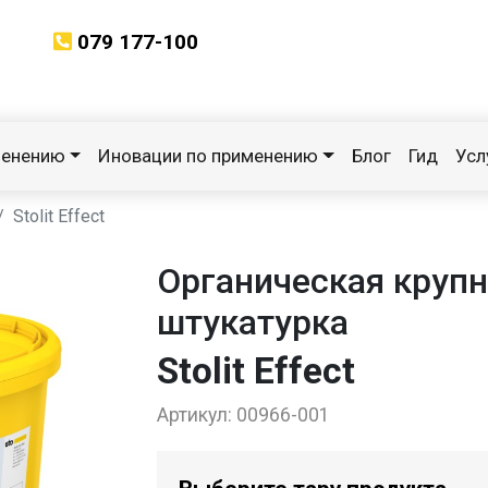
079 177-100
менению
Иновации по применению
Блог
Гид
Усл
Stolit Effect
Органическая круп
штукатурка
Stolit Effect
Артикул:
00966-001