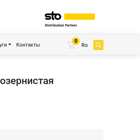
0
уги
Контакты
Ro
нозернистая