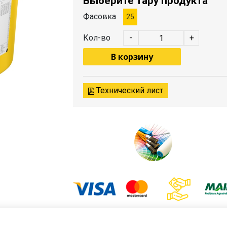
Выберите тару продукта
Фасовка
25
Кол-во
-
+
В корзину
Технический лист