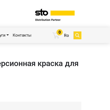
0
уги
Контакты
Ro
рсионная краска для