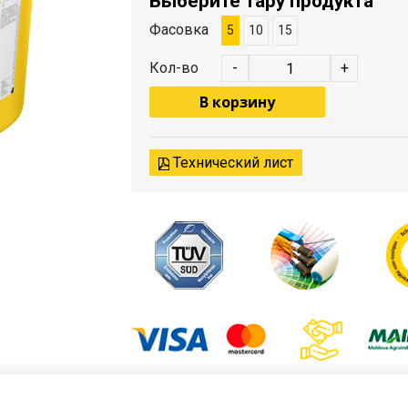
Выберите тару продукта
Фасовка
5
10
15
Кол-во
-
+
В корзину
Технический лист