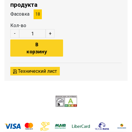
продукта
Фасовка
18
Кол-во
-
+
В
корзину
Технический лист