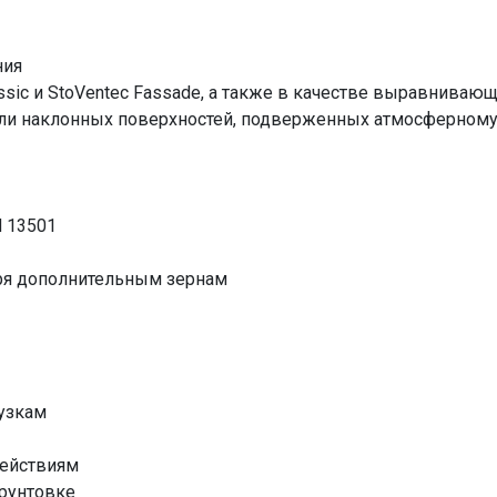
ния
ssic и StoVentec Fassade, а также в качестве выравниваю
 или наклонных поверхностей, подверженных атмосферном
N 13501
аря дополнительным зернам
рузкам
действиям
грунтовке