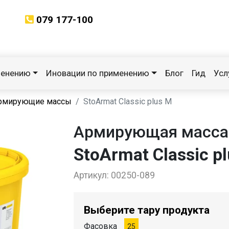
079 177-100
менению
Иновации по применению
Блог
Гид
Усл
армирующие массы
StoArmat Classic plus M
Aрмирующая масса
StoArmat Classic p
Артикул:
00250-089
Выберите тару продукта
Фасовка
25