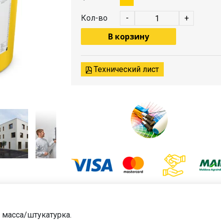
Кол-во
-
+
В корзину
Технический лист
масса/штукатурка.