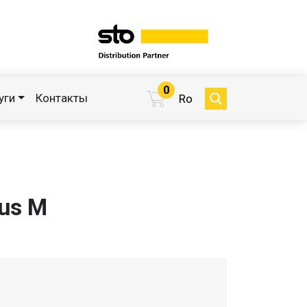
0
уги
Контакты
Ro
lus M