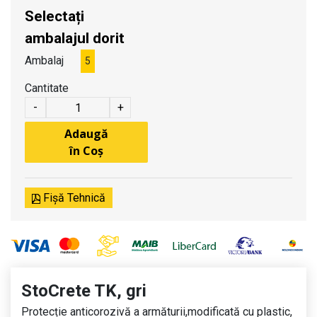
Selectați
ambalajul dorit
Ambalaj
5
Cantitate
-
+
Adaugă
în Coș
Fișă Tehnică
StoCrete TK, gri
Protecție anticorozivă a armăturii,modificată cu plastic,