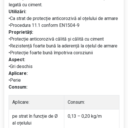
legată cu ciment.
Utilizări:
•Ca strat de protecție anticorozivă al oțelului de armare
•Procedura 11.1 conform EN1504-9
Proprietăți:
•Protecție anticorozivă călită și călită cu ciment
•Rezistență foarte bună la aderență la oțelul de armare
•Protecție foarte bună împotriva coroziunii
Aspect:
•Gri deschis
Aplicare:
•Perie
Consum:
Aplicare:
Consum:
pe strat în funcție de Ø
0,13 – 0,20 kg/m
al oțelului