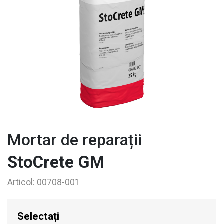
Mortar de reparații
StoCrete GM
Articol:
00708-001
Selectați