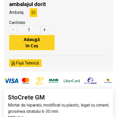
ambalajul dorit
Ambalaj
25
Cantitate
-
+
Adaugă
în Coș
Fișă Tehnică
StoCrete GM
Mortar de reparatii, modificat cu plastic, legat cu ciment,
grosimea stratului 6-30 mm.