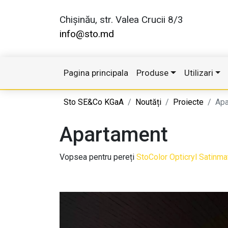
Chișinău, str. Valea Crucii 8/3
info@sto.md
Pagina principala
Produse
Utilizari
Sto SE&Co KGaA
Noutăți
Proiecte
Apa
Apartament
Vopsea pentru pereți
StoColor Opticryl Satinma