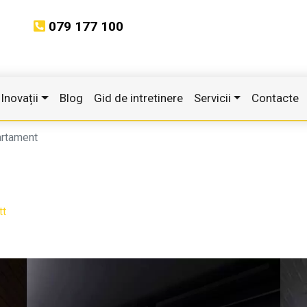
079 177 100
Inovații
Blog
Gid de intretinere
Servicii
Contacte
rtament
tt