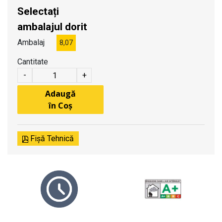
Selectați
ambalajul dorit
Ambalaj
8,07
Cantitate
-
+
Adaugă
în Coș
Fișă Tehnică