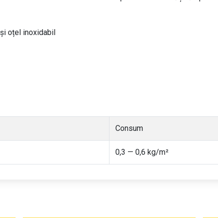
i oțel inoxidabil
Consum
0,3 — 0,6 kg/m²