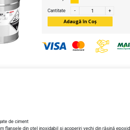
Cantitate
-
+
Adaugă în Coș
egate de ciment
 flansele din otel inoxidabil si acoperiri vechi din rășină epoxid