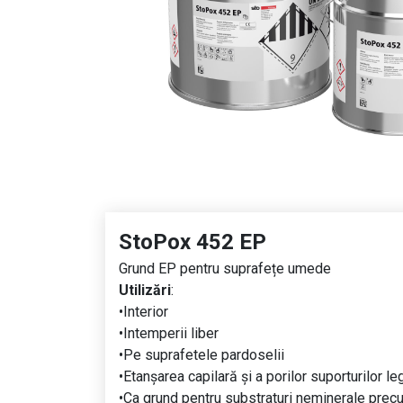
StoPox 452 EP
Grund EP pentru suprafețe umede
Utilizări
:
•Interior
•Intemperii liber
•Pe suprafetele pardoselii
•Etanșarea capilară și a porilor suporturilor l
•Ca grund pentru substraturi neminerale precum