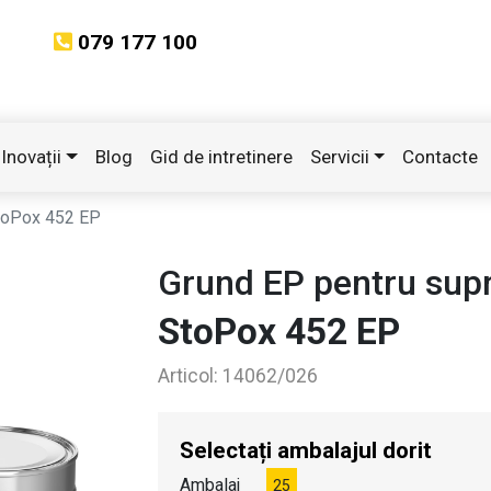
079 177 100
Inovații
Blog
Gid de intretinere
Servicii
Contacte
toPox 452 EP
Grund EP pentru sup
StoPox 452 EP
Articol:
14062/026
Selectați ambalajul dorit
Ambalaj
25