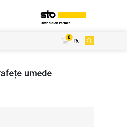
0
Ru
rafețe umede