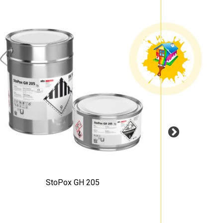
StoPox GH 205
Sto