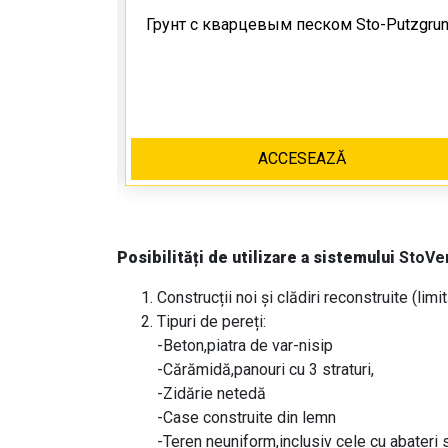
te
Грунт с кварцевым песком Sto-Putzgru
ACCESEAZĂ
Posibilități de utilizare a sistemului
StoVen
Construcții noi și clădiri reconstruite (lim
Tipuri de pereți:
-Beton,piatra de var-nisip
-Cărămidă,panouri cu 3 straturi,
-Zidărie netedă
-Case construite din lemn
-Teren neuniform,inclusiv cele cu abateri 