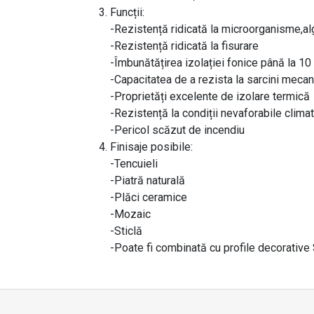
Funcții:
-Rezistență ridicată la microorganisme,alge
-Rezistență ridicată la fisurare
-Îmbunătățirea izolației fonice până la 10
-Capacitatea de a rezista la sarcini mecan
-Proprietăți excelente de izolare termică
-Rezistență la condiții nevaforabile clima
-Pericol scăzut de incendiu
Finisaje posibile:
-Tencuieli
-Piatră naturală
-Plăci ceramice
-Mozaic
-Sticlă
-Poate fi combinată cu profile decorativ