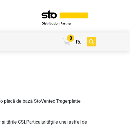
0
Ru
ă ,o placă de bază StoVentec Tragerplatte
 tările CSI.Particularitățiile unei astfel de