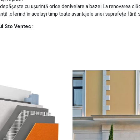
ul depășește cu ușurință orice denivelare a bazei.La renovarea clă
ță ,oferind în același timp toate avantajele unei suprafețe fără 
ui
Sto Ventec :