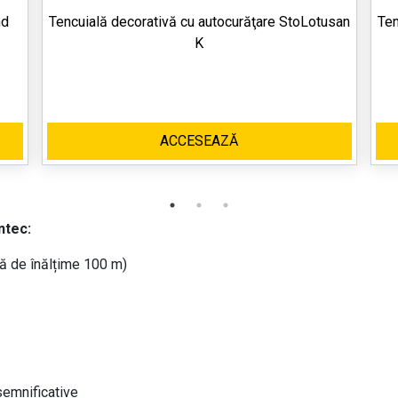
nd
Tencuială decorativă cu autocurăţare StoLotusan
Ten
K
ACCESEAZĂ
tec:
ită de înălțime 100 m)
semnificative