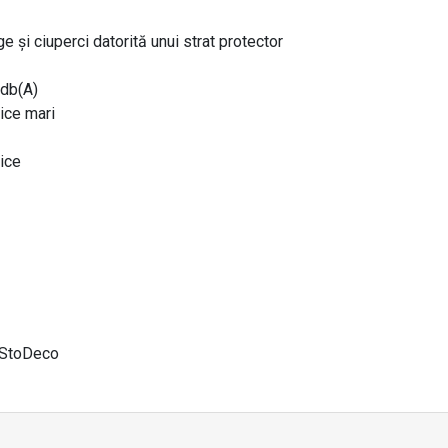
 și ciuperci datorită unui strat protector
 db(A)
ice mari
tice
e StoDeco