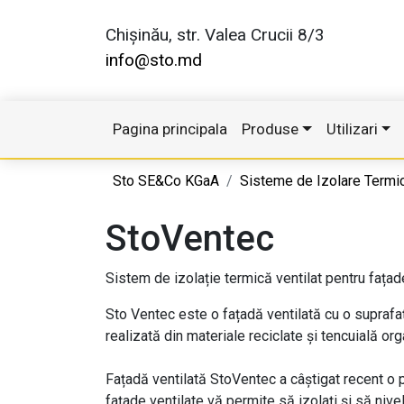
Chișinău, str. Valea Crucii 8/3
info@sto.md
Pagina principala
Produse
Utilizari
Sto SE&Co KGaA
Sisteme de Izolare Termi
StoVentec
Sistem de izolație termică ventilat pentru fațad
Sto Ventec este o fațadă ventilată cu o suprafa
realizată din materiale reciclate și tencuială org
Fațadă ventilată StoVentec a câștigat recent o pr
fațade ventilate vă permite să izolați și să nivel