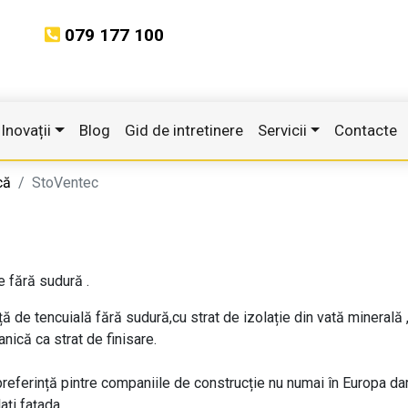
079 177 100
Inovații
Blog
Gid de intretinere
Servicii
Contacte
că
StoVentec
e fără sudură .
ță de tencuială fără sudură,cu strat de izolație din vată mineral
anică ca strat de finisare.
eferință pintre companiile de construcție nu numai în Europa dar și
ați fațada .