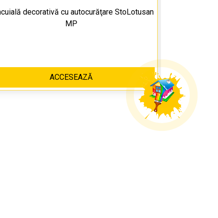
cuială decorativă cu autocurăţare StoLotusan
Tencuială
MP
ACCESEAZĂ