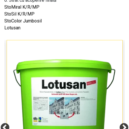
6. Strat cu acoperire finală
StoMiral K/R/MP
StoSil K/R/MP
StoColor Jumbosil
Lotusan