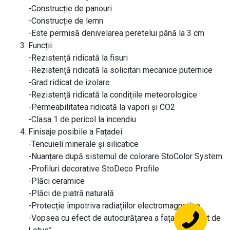
-Construcție de panouri
-Construcție de lemn
-Este permisă denivelarea peretelui până la 3 cm
Funcții:
-Rezistență ridicată la fisuri
-Rezistență ridicată la solicitari mecanice puternice
-Grad ridicat de izolare
-Rezistență ridicată la condițiile meteorologice
-Permeabilitatea ridicată la vapori și CO2
-Clasa 1 de pericol la incendiu
Finisaje posibile a Fațadei:
-Tencuieli minerale și silicatice
-Nuanțare după sistemul de colorare StoColor System
-Profiluri decorative StoDeco Profile
-Plăci ceramice
-Plăci de piatră naturală
-Protecție împotriva radiațiilor electromagnetice
-Vopsea cu efect de autocurățarea a fațadei „Efect de