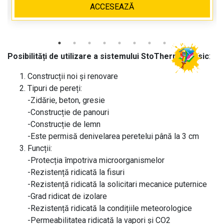
ACCESEAZĂ
Posibilități de utilizare a sistemului StoTherm Classic
:
Construcții noi și renovare
Tipuri de pereți:
-Zidărie, beton, gresie
-Construcție de panouri
-Construcție de lemn
-Este permisă denivelarea peretelui până la 3 cm
Funcții:
-Protecția împotriva microorganismelor
-Rezistență ridicată la fisuri
-Rezistență ridicată la solicitari mecanice puternice
-Grad ridicat de izolare
-Rezistență ridicată la condițiile meteorologice
-Permeabilitatea ridicată la vapori și CO2