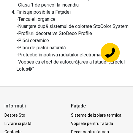
-Clasa 1 de pericol la incendiu
Finisaje posibile a Fațadei:
-Tencuieli organice
-Nuanțare după sistemul de colorare StoColor System
-Profiluri decorative StoDeco Profile
-Plăci ceramice
-Plăci de piatră naturală
-Protecție împotriva radiațiilor electromagnetice
-Vopsea cu efect de autocurățarea a fațadei „Efectul
Lotus®”
Informații
Fațade
Despre Sto
Sisteme de izolare termica
Livrare si plată
Vopsele pentru fatada
Contacte
Decor pentru fatada