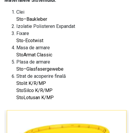
Materialele Sistemului:
Clei
Sto–Baukleber
Izolatie Polisteren Expandat
Fixare
Sto-Ecotwist
Masa de armare
StoArmat Classic
Plasa de armare
Sto–Glasfasergewebe
Strat de acoperire finală
Stolit K/R/MP
StoSilco K/R/MP
StoLotusan K/MP