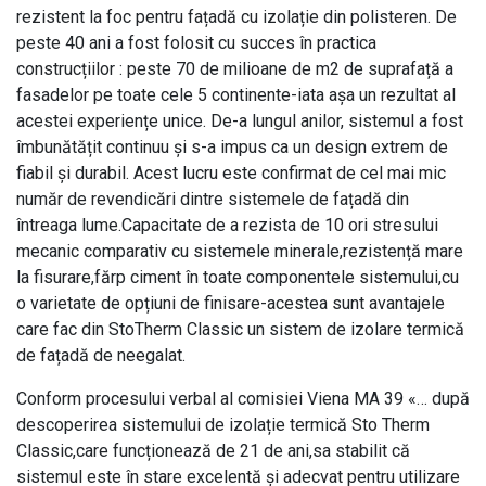
rezistent la foc pentru fațadă cu izolație din polisteren. De
peste 40 ani a fost folosit cu succes în practica
construcțiilor : peste 70 de milioane de m2 de suprafață a
fasadelor pe toate cele 5 continente-iata așa un rezultat al
acestei experiențe unice. De-a lungul anilor, sistemul a fost
îmbunătățit continuu și s-a impus ca un design extrem de
fiabil și durabil. Acest lucru este confirmat de cel mai mic
număr de revendicări dintre sistemele de fațadă din
întreaga lume.Capacitate de a rezista de 10 ori stresului
mecanic comparativ cu sistemele minerale,rezistență mare
la fisurare,fărp ciment în toate componentele sistemului,cu
o varietate de opțiuni de finisare-acestea sunt avantajele
care fac din StoTherm Classic un sistem de izolare termică
de fațadă de neegalat.
Conform procesului verbal al comisiei Viena MA 39 «… după
descoperirea sistemului de izolație termică Sto Therm
Classic,care funcționează de 21 de ani,sa stabilit că
sistemul este în stare excelentă și adecvat pentru utilizare