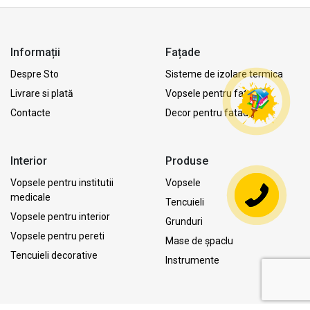
Informații
Fațade
Despre Sto
Sisteme de izolare termica
Livrare si plată
Vopsele pentru fatada
Contacte
Decor pentru fatada
Interior
Produse
Vopsele pentru institutii
Vopsele
medicale
Tencuieli
Vopsele pentru interior
Grunduri
Vopsele pentru pereti
Mase de șpaclu
Tencuieli decorative
Instrumente