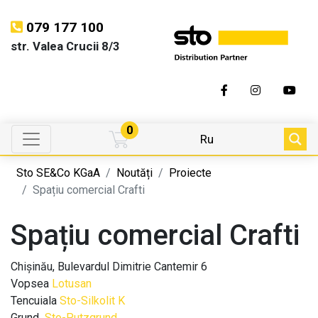
079 177 100
str. Valea Crucii 8/3
0
Ru
Sto SE&Co KGaA
Noutăți
Proiecte
Spațiu comercial Crafti
Spațiu comercial Crafti
Chișinău, Bulevardul Dimitrie Cantemir 6
Vopsea
Lotusan
Tencuiala
Sto-Silkolit K
Grund
Sto-Putzgrund