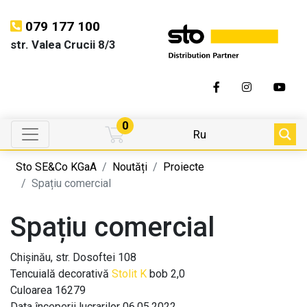
079 177 100
str. Valea Crucii 8/3
0
Ru
Sto SE&Co KGaA
Noutăți
Proiecte
Spațiu comercial
Spațiu comercial
Chișinău, str. Dosoftei 108
Tencuială decorativă
Stolit K
bob 2,0
Culoarea 16279
Data începerii lucrarilor 06.05.2022