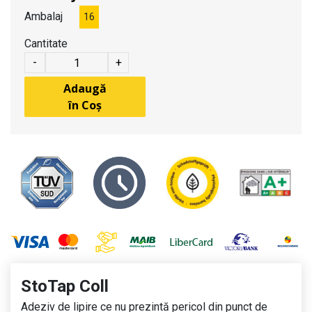
Ambalaj
16
Cantitate
-
+
Adaugă
în Coș
StoTap Coll
Adeziv de lipire ce nu prezintă pericol din punct de