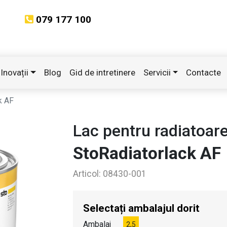
079 177 100
Inovații
Blog
Gid de intretinere
Servicii
Contacte
k AF
Lac pentru radiatoare
StoRadiatorlack AF
Articol:
08430-001
Selectați ambalajul dorit
Ambalaj
2,5