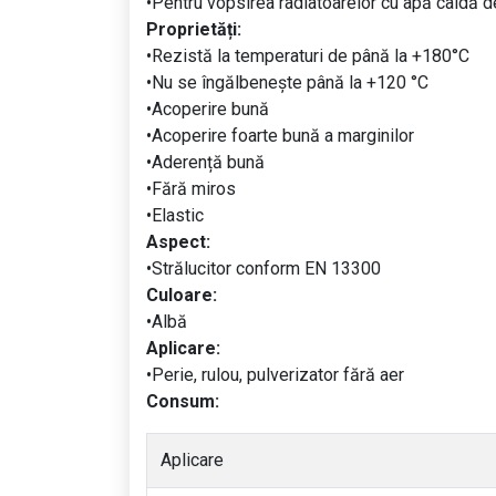
•Pentru vopsirea radiatoarelor cu apă caldă de
Proprietăți:
•Rezistă la temperaturi de până la +180°С
•Nu se îngălbenește până la +120 °C
•Acoperire bună
•Acoperire foarte bună a marginilor
•Aderență bună
•Fără miros
•Elastic
Aspect:
•Strălucitor conform EN 13300
Culoare:
•Albă
Aplicare:
•Perie, rulou, pulverizator fără aer
Consum:
Aplicare