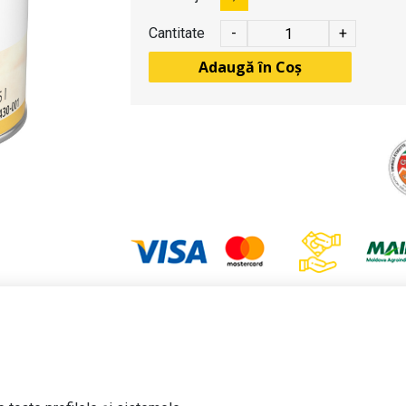
Cantitate
-
+
Adaugă în Coș