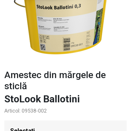
Amestec din mărgele de
sticlă
StoLook Ballotini
Articol:
09538-002
Selectați