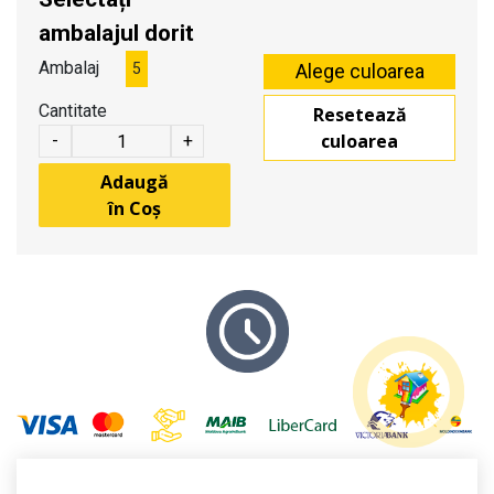
ambalajul dorit
Ambalaj
5
Cantitate
Resetează
culoarea
-
+
Adaugă
în Coș