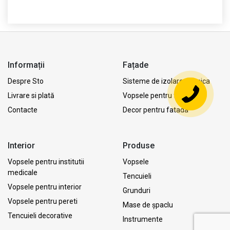
Informații
Fațade
Despre Sto
Sisteme de izolare termica
Livrare si plată
Vopsele pentru fatada
Contacte
Decor pentru fatada
Interior
Produse
Vopsele pentru institutii
Vopsele
medicale
Tencuieli
Vopsele pentru interior
Grunduri
Vopsele pentru pereti
Mase de șpaclu
Tencuieli decorative
Instrumente