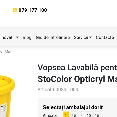
079 177 100
Inovații
Blog
Gid de intretinere
Servicii
Contacte
yl Matt
Vopsea Lavabilă pentr
StoColor Opticryl M
Articol:
00024-1004
Selectați ambalajul dorit
Ambalaj
1
2.5
5
10
15