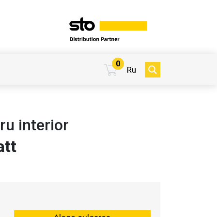
0
Ru
u interior
att