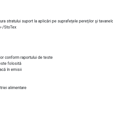
ra stratului suport la aplicări pe suprafeţele pereţilor şi tavanel
ap-/StoTex
lor conform raportului de teste
este folosită
racă în emisii
riei alimentare