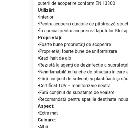
puterii de acoperire conform EN 13300
Utilizări:
•Interior
•Pentru acoperiri durabile ce păstrează structu
•În special pentru acopreirea tapetelor StoT
Proprietăţi:
•Foarte bune proprietăţi de acoperire
•Proprietăţi foarte bune de uniformizare
•Grad înalt de alb
•Rezistă la agenţi de dezinfecţie a suprafeţe
•Neinflamabilă în funcţie de structura în care 
•Fără conţinut de solvenţi şi plastifianti şi să
•Certificat TÜV – monitorizare neutră
•Fără conţinut de substanţe de voalare
•Recomandată pentru spaţiile destinate indust
Aspect:
•Extra mat
Culoare:
•Albă