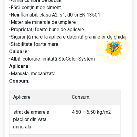
•Armat cu fibră de bazalt
•Fără conţinut de ciment
•Neinflamabil, clasa A2-s1, d0 si EN 13501
•Materiale minerale de umplere
•Proprietăţi foarte bune de aplicare
•Siguranţă mare la aplicare datorită granulelor de ghidaj
•Stabilitate foarte mare
Culoare:
•Albă, colorare limitată StoColor System
Aplicare:
•Manuală, mecanizată
Consum:
Aplicare:
Consum:
strat de armare a
4,50 – 6,50 kg/m2
placilor din vata
minerala