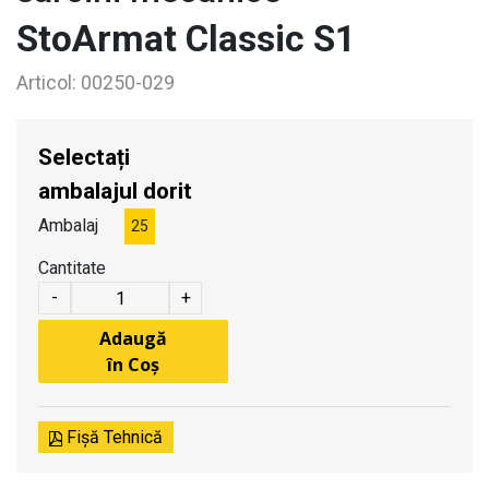
StoArmat Classic S1
Articol:
00250-029
Selectați
ambalajul dorit
Ambalaj
25
Cantitate
-
+
Adaugă
în Coș
Fișă Tehnică