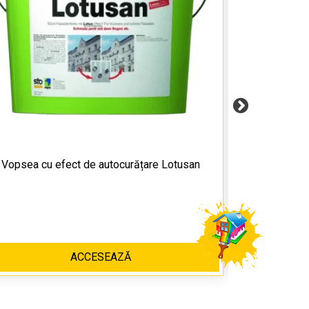
Vopsea cu efect de autocurățare Lotusan
Инновационн
фасад за счи
ACCESEAZĂ