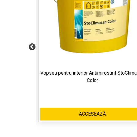
чивает сухой
Vopsea pentru interior Antimirosuri! StoClim
Color Dryonic
Color
ACCESEAZĂ