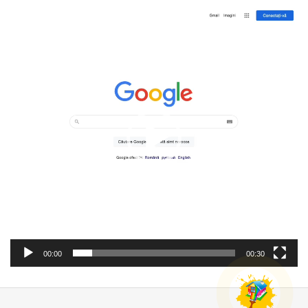
Player
video
00:00
00:30