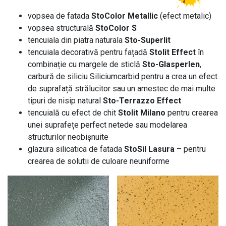
vopsea de fatada
StoColor Metallic
(efect metalic)
vopsea structurală
StoColor S
tencuiala din piatra naturala
Sto-Superlit
tencuiala decorativă pentru fațadă
Stolit Effect
în
combinație cu margele de sticlă
Sto-Glasperlen
,
carbură de siliciu Siliciumcarbid pentru a crea un efect
de suprafață strălucitor sau un amestec de mai multe
tipuri de nisip natural
Sto-Terrazzo Effect
tencuială cu efect de chit
Stolit Milano
pentru crearea
unei suprafețe perfect netede sau modelarea
structurilor neobișnuite
glazura silicatica de fatada
StoSil Lasura
– pentru
crearea de solutii de culoare neuniforme