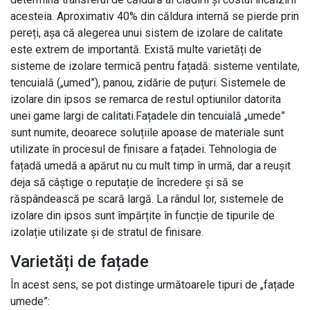
acesteia. Aproximativ 40% din căldura internă se pierde prin
pereți, așa că alegerea unui sistem de izolare de calitate
este extrem de importantă. Există multe varietăți de
sisteme de izolare termică pentru fațadă: sisteme ventilate,
tencuială („umed”), panou, zidărie de puțuri. Sistemele de
izolare din ipsos se remarca de restul optiunilor datorita
unei game largi de calitati.Fațadele din tencuială „umede”
sunt numite, deoarece soluțiile apoase de materiale sunt
utilizate în procesul de finisare a fațadei. Tehnologia de
fațadă umedă a apărut nu cu mult timp în urmă, dar a reușit
deja să câștige o reputație de încredere și să se
răspândească pe scară largă. La rândul lor, sistemele de
izolare din ipsos sunt împărțite în funcție de tipurile de
izolație utilizate și de stratul de finisare.
Varietăți de fațade
În acest sens, se pot distinge următoarele tipuri de „fațade
umede”: