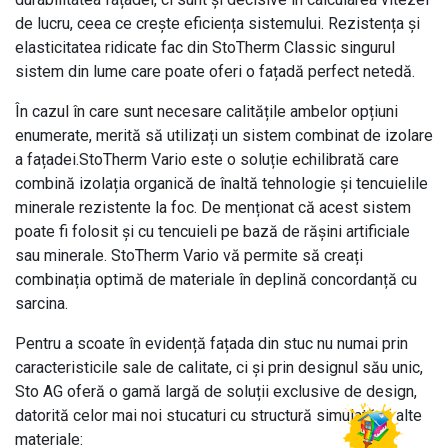
de lucru, ceea ce crește eficiența sistemului. Rezistența și
elasticitatea ridicate fac din StoTherm Classic singurul
sistem din lume care poate oferi o fațadă perfect netedă.
În cazul în care sunt necesare calitățile ambelor opțiuni
enumerate, merită să utilizați un sistem combinat de izolare
a fațadei.StoTherm Vario este o soluție echilibrată care
combină izolația organică de înaltă tehnologie și tencuielile
minerale rezistente la foc. De menționat că acest sistem
poate fi folosit și cu tencuieli pe bază de rășini artificiale
sau minerale. StoTherm Vario vă permite să creați
combinația optimă de materiale în deplină concordanță cu
sarcina.
Pentru a scoate în evidență fațada din stuc nu numai prin
caracteristicile sale de calitate, ci și prin designul său unic,
Sto AG oferă o gamă largă de soluții exclusive de design,
datorită celor mai noi stucaturi cu structură simulată și alte
materiale: