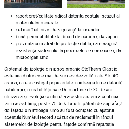
raport pret/calitate ridicat datorita costului scazut al
materialelor minerale
cel mai înalt nivel de siguranță la incendiu
bună permeabilitate la dioxid de carbon și la vapori
prezența unui strat de protecție dublu, care asigură
rezistența sistemului la procesele de coroziune și la
microorganisme.
Sistemul de izolație din ipsos organic StoTherm Classic
este una dintre cele mai de succes dezvoltări ale Sto AG
astăzi, care a câștigat popularitate în întreaga lume datorită
fiabilității și durabilității sale.De mai bine de 30 de ani,
utilizarea și evoluția continuă a acestui sistem a continuat,
iar în acest timp, peste 70 de kilometri pătrați de suprafață
de fațadă din întreaga lume au fost echipate cu ajutorul
acestuia.Numărul record scăzut de reclamații în rândul
sistemelor de izolație pentru fațade confirmă reputația