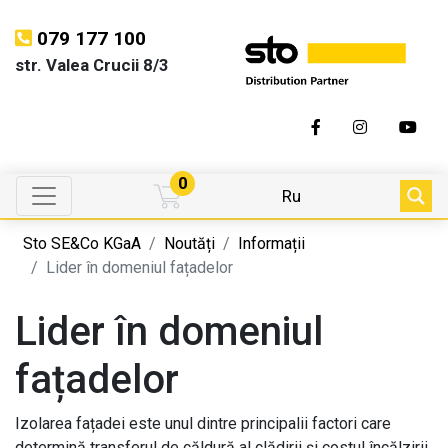
079 177 100
str. Valea Crucii 8/3
0
Ru
Sto SE&Co KGaA
Noutăți
Informații
Lider în domeniul fațadelor
Lider în domeniul
fațadelor
Izolarea fațadei este unul dintre principalii factori care
determină transferul de căldură al clădirii și costul încălzirii