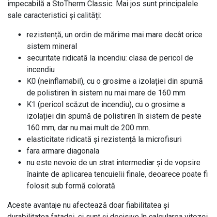
impecabilă a StoTherm Classic. Mai jos sunt principalele
sale caracteristici și calități:
rezistență, un ordin de mărime mai mare decât orice
sistem mineral
securitate ridicată la incendiu: clasa de pericol de
incendiu
K0 (neinflamabil), cu o grosime a izolației din spumă
de polistiren în sistem nu mai mare de 160 mm
K1 (pericol scăzut de incendiu), cu o grosime a
izolației din spumă de polistiren în sistem de peste
160 mm, dar nu mai mult de 200 mm.
elasticitate ridicată și rezistență la microfisuri
fara armare diagonala
nu este nevoie de un strat intermediar și de vopsire
înainte de aplicarea tencuielii finale, deoarece poate fi
folosit sub formă colorată
Aceste avantaje nu afectează doar fiabilitatea și
durabilitatea fațadei, ci sunt și decisive în calcularea vitezei