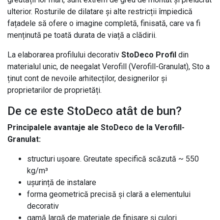
ulterior. Rosturile de dilatare și alte restricții împiedică
fațadele să ofere o imagine completă, finisată, care va fi
menținută pe toată durata de viață a clădirii.
La elaborarea profilului decorativ
StoDeco Profil
din
materialul unic, de neegalat Verofill (Verofill-Granulat), Sto a
ținut cont de nevoile arhitecților, designerilor și
proprietarilor de proprietăți.
De ce este StoDeco atât de bun?
Principalele avantaje ale StoDeco de la Verofill-
Granulat:
structuri ușoare. Greutate specifică scăzută ~ 550
kg/m³
ușurință de instalare
forma geometrică precisă și clară a elementului
decorativ
gamă largă de materiale de finisare și culori