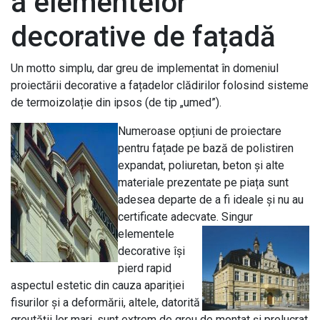
a elementelor
decorative de fațadă
Un motto simplu, dar greu de implementat în domeniul
proiectării decorative a fațadelor clădirilor folosind sisteme
de termoizolație din ipsos (de tip „umed”).
Numeroase opțiuni de proiectare
pentru fațade pe bază de polistiren
expandat, poliuretan, beton și alte
materiale prezentate pe piața sunt
adesea departe de a fi ideale și nu au
certificate adecvate.
Singur
elementele
decorative își
pierd rapid
aspectul estetic din cauza apariției
fisurilor și a deformării, altele, datorită
greutății lor mari, sunt extrem de greu de montat și prelucrat