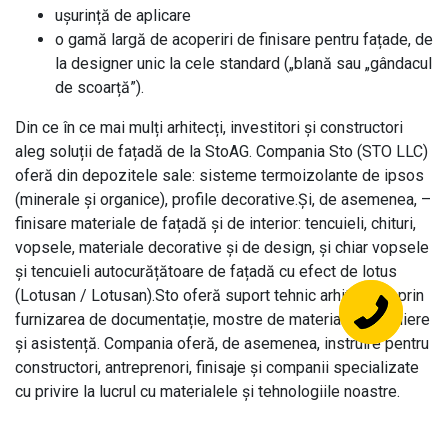
ușurință de aplicare
o gamă largă de acoperiri de finisare pentru fațade, de
la designer unic la cele standard („blană sau „gândacul
de scoarță”).
Din ce în ce mai mulți arhitecți, investitori și constructori
aleg soluții de fațadă de la StoAG. Compania Sto (STO LLC)
oferă din depozitele sale: sisteme termoizolante de ipsos
(minerale și organice), profile decorative.Și, de asemenea, –
finisare materiale de fațadă și de interior: tencuieli, chituri,
vopsele, materiale decorative și de design, și chiar vopsele
și tencuieli autocurățătoare de fațadă cu efect de lotus
(Lotusan / Lotusan).Sto oferă suport tehnic arhitecților prin
furnizarea de documentație, mostre de materiale, consiliere
și asistență. Compania oferă, de asemenea, instruire pentru
constructori, antreprenori, finisaje și companii specializate
cu privire la lucrul cu materialele și tehnologiile noastre.