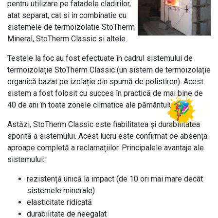
pentru utilizare pe fatadele cladirilor,
atat separat, cat si in combinatie cu
sistemele de termoizolatie StoTherm
Mineral, StoTherm Classic si altele.
Testele la foc au fost efectuate în cadrul sistemului de
termoizolație StoTherm Classic (un sistem de termoizolație
organică bazat pe izolație din spumă de polistiren). Acest
sistem a fost folosit cu succes în practică de mai bine de
40 de ani în toate zonele climatice ale pământului.
Astăzi, StoTherm Classic este fiabilitatea și durabilitatea
sporită a sistemului. Acest lucru este confirmat de absența
aproape completă a reclamațiilor. Principalele avantaje ale
sistemului:
rezistență unică la impact (de 10 ori mai mare decât
sistemele minerale)
elasticitate ridicată
durabilitate de neegalat