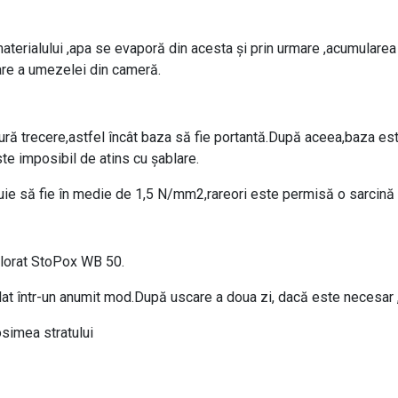
 materialului ,apa se evaporă din acesta și prin urmare ,acumularea
tare a umezelei din cameră.
ră trecere,astfel încât baza să fie portantă.După aceea,baza este 
ste imposibil de atins cu șablare.
uie să fie în medie de 1,5 N/mm2,rareori este permisă o sarcină
olorat StoPox WB 50.
elat într-un anumit mod.După uscare a doua zi, dacă este necesar ,t
imea stratului