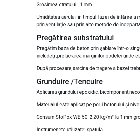
Grosimea stratului : 1 mm.
Umiditatea aerului: în timpul fazei de întărire a
prin ventilație sau prin alte metode de îndepăr
Pregătirea substratului
Pregătim baza de beton prin șablare într-o singu
includeți ,prelucrarea marginilor podelei unde e
După procesare,sarcina de tragere a bazei treb
Grunduire /Tencuire
Aplicarea grundului epoxidic, bicomponent,nec
Materialul este aplicat pe porii betonului și niv
Consum StoPox WB 50: 2,20 kg/m² la 1 mm gros
Instrumenete utilizate: spatulă