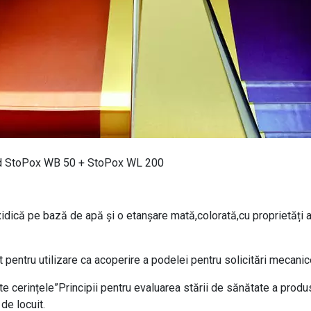
nd StoPox WB 50 + StoPox WL 200
idică pe bază de apă și o etanșare mată,colorată,cu proprietăți
t pentru utilizare ca acoperire a podelei pentru solicitări mecanic
 cerințele”Principii pentru evaluarea stării de sănătate a produse
 de locuit.