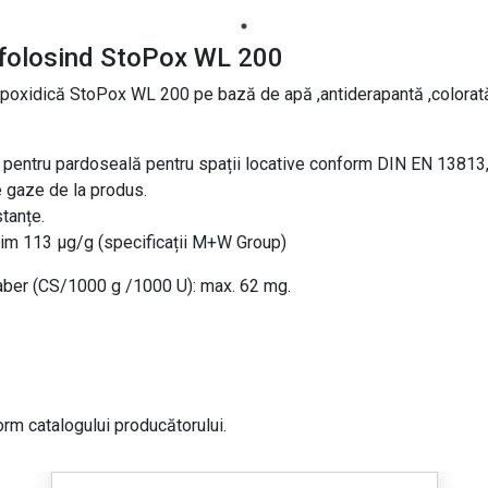
 folosind StoPох WL 200
 epoxidică StoPох WL 200 pe bază de apă ,antiderapantă ,colora
 pentru pardoseală pentru spații locative conform DIN EN 13813,c
e gaze de la produs.
tanțe.
im 113 µg/g (specificații M+W Group)
Taber (CS/1000 g /1000 U): max. 62 mg.
orm catalogului producătorului.