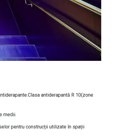
 antiderapante.Clasa antiderapantă R 10(zone
e medii.
lor pentru construcții utilizate în spații