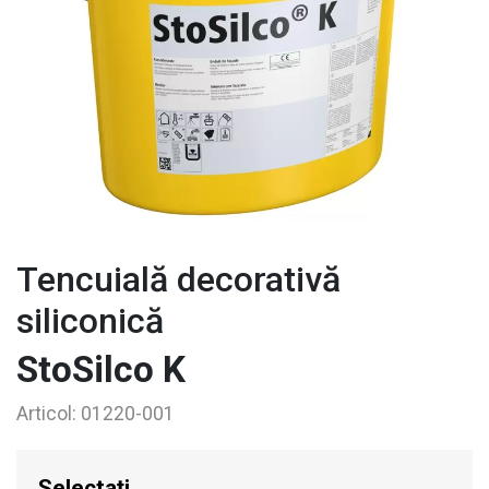
Tencuială decorativă
siliconică
StoSilco K
Articol:
01220-001
Selectați