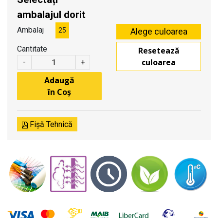
ambalajul dorit
Ambalaj
25
Cantitate
Resetează
culoarea
-
+
Adaugă
în Coș
Fișă Tehnică