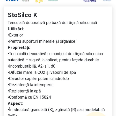
StoSilco K
Tencuială decorativă pe bază de răşină siliconică
Utilizări:
•Exterior
•Pentru suporturi minerale şi organice
Proprietăţi:
•Tencuială decorativă cu conţinut de răşină siliconica
autentică – sigură la aplicat, pentru faţade durabile
•Incombustibilă, A2-s1, d0
•Difuzie mare la CO2 şi vaporii de apă
•Caracter capilar puternic hidrofob
•Rezistenţă la intemperii
•Rezistenţă la apă
•Conformă cu EN 15824
Aspect:
•În structură granulată (K), zgâriată (R) sau modelabilă
(MP)