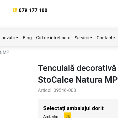
079 177 100
Inovații
Blog
Gid de intretinere
Servicii
Contacte
ra MP
Tencuială decorativă
StoCalce Natura MP
Articol:
09546-003
Selectați ambalajul dorit
Ambalaj
25