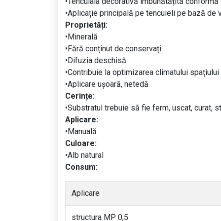
•Tencuiala decorativă îmbunătățită conformă
•Aplicație principală pe tencuieli pe bază de 
Proprietăți:
•Minerală
•Fără conținut de conservați
•Difuzia deschisă
•Contribuie la optimizarea climatului spațiului
•Aplicare ușoară, netedă
Cerințe:
•Substratul trebuie să fie ferm, uscat, curat, s
Aplicare:
•Manuală
Culoare:
•Alb natural
Consum:
Aplicare
structura MP 0,5