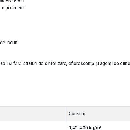
 cu EN 998-1
var și ciment
 de locuit
tabil și fără straturi de sinterizare, eflorescență și agenți de elib
Consum
1,40-4,00 kg/m²