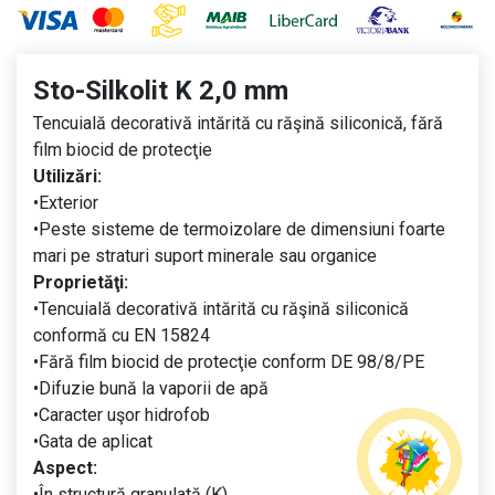
Sto-Silkolit K 2,0 mm
Tencuială decorativă intărită cu răşină siliconică, fără
film biocid de protecţie
Utilizări:
•Exterior
•Peste sisteme de termoizolare de dimensiuni foarte
mari pe straturi suport minerale sau organice
Proprietăţi:
•Tencuială decorativă intărită cu răşină siliconică
conformă cu EN 15824
•Fără film biocid de protecţie conform DE 98/8/PE
•Difuzie bună la vaporii de apă
•Caracter uşor hidrofob
•Gata de aplicat
Aspect:
•În structură granulată (K)