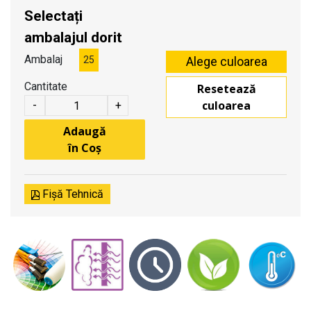
Selectați
ambalajul dorit
Ambalaj
25
Cantitate
Resetează
culoarea
-
+
Adaugă
în Coș
Fișă Tehnică