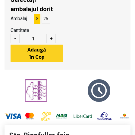
ambalajul dorit
Ambalaj
8
25
Cantitate
-
+
Adaugă
în Coș