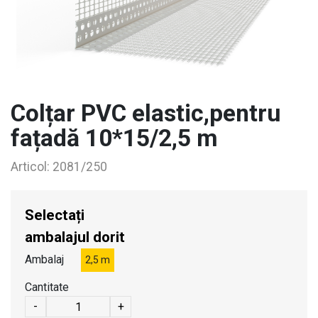
Colțar PVC elastic,pentru
fațadă 10*15/2,5 m
Articol:
2081/250
Selectați
ambalajul dorit
Ambalaj
2,5 m
Cantitate
-
+