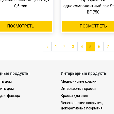
0,5 mm
однокомпонентный лак St
BF 750
ПОСМОТРЕТЬ
ПОСМОТРЕТЬ
«
1
2
3
4
5
6
7
дные продукты
Интерьерные продукты
ть дом
Медицинские краски
сить дом
Интерьерные краски
 для фасада
Краска для стен
Венецианские покрытия,
декоративные покрытия